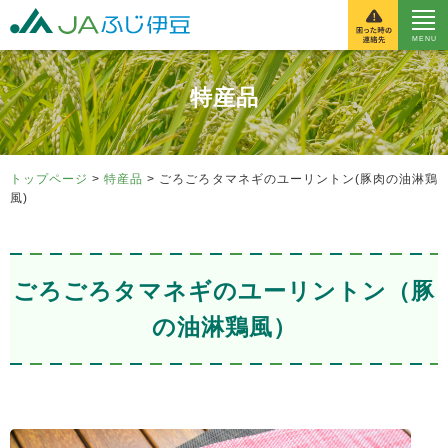
富士伊豆農業協同組
特産品
トップページ
>
特産品
> ごろごろタマネギのユーリントン(豚肉の油淋鶏
風)
ごろごろタマネギのユーリントン（豚
の油淋鶏風）