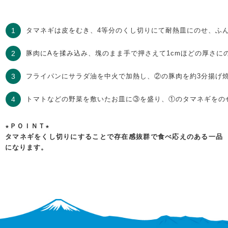
タマネギは皮をむき、4等分のくし切りにて耐熱皿にのせ、ふん
豚肉にAを揉み込み、塊のまま手で押さえて1cmほどの厚さ
フライパンにサラダ油を中火で加熱し、②の豚肉を約3分揚げ
トマトなどの野菜を敷いたお皿に③を盛り、①のタマネギをの
★ＰＯＩＮＴ★
タマネギをくし切りにすることで存在感抜群で食べ応えのある一品
になります。