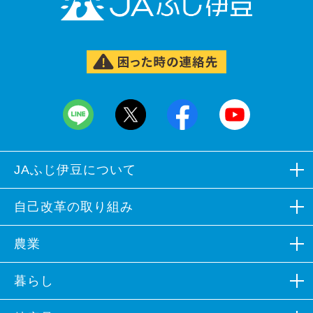
JAふじ伊豆について
組合概況
自己改革の取り組み
広報誌など
自己改革の取り組み
農業
組合員募集
各部会組織
生産資材
暮らし
イメージソング
営農支援
JAバンク